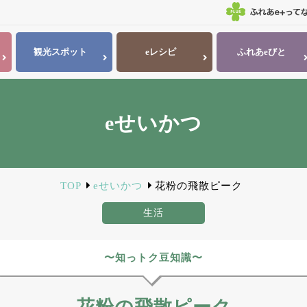
観光
スポット
eレシピ
ふれあ
eびと
eせいかつ
TOP
eせいかつ
花粉の飛散ピーク
生活
〜知っトク豆知識〜