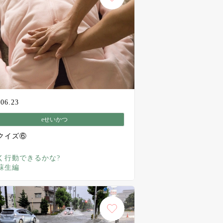
.06.23
eせいかつ
クイズ⑥
く行動できるかな?
蘇生編