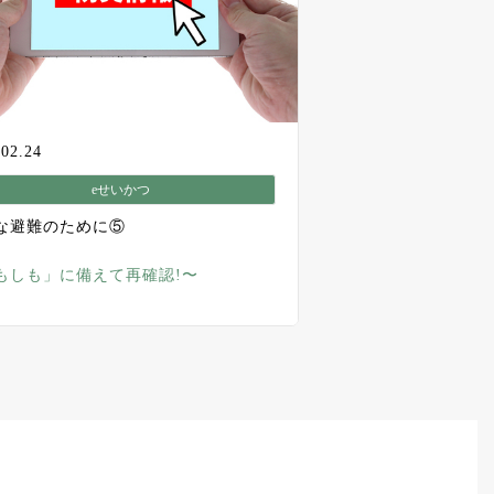
.02.24
eせいかつ
な避難のために⑤
もしも」に備えて再確認!〜