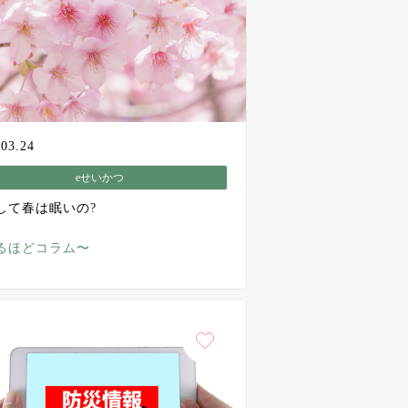
.03.24
eせいかつ
して春は眠いの?
るほどコラム〜