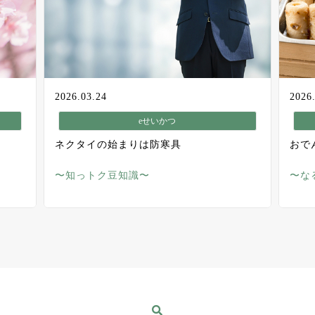
2026.03.24
2026
eせいかつ
ネクタイの始まりは防寒具
おで
〜知っトク豆知識〜
〜な