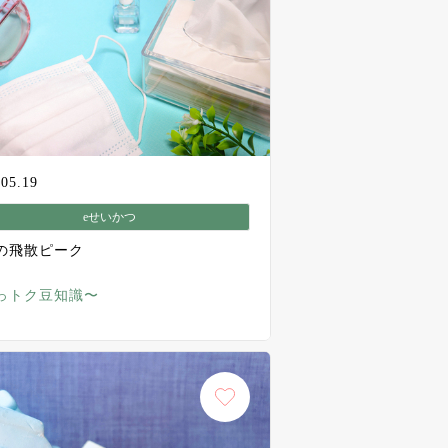
.05.19
eせいかつ
の飛散ピーク
っトク豆知識〜