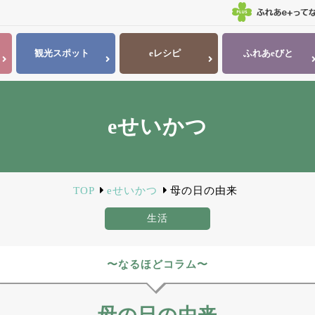
観光
スポット
eレシピ
ふれあ
eびと
eせいかつ
TOP
eせいかつ
母の日の由来
生活
〜なるほどコラム〜