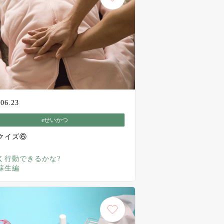
.06.23
eせいかつ
クイズ⑥
く行動できるかな?
蘇生編