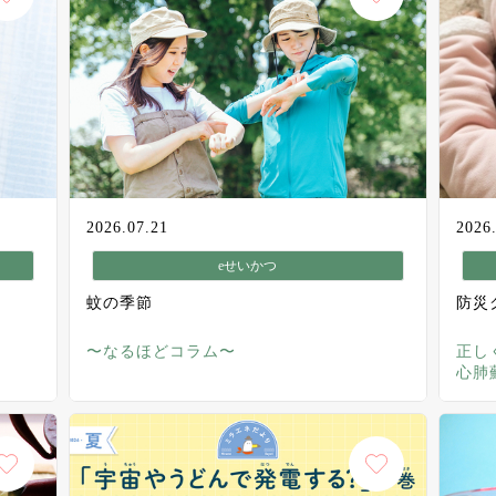
2026.07.21
2026
eせいかつ
蚊の季節
防災
〜なるほどコラム〜
正し
心肺