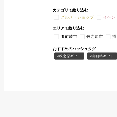
カテゴリで絞り込む
グルメ・ショップ
イベン
エリアで絞り込む
御前崎市
牧之原市
掛
おすすめのハッシュタグ
#牧之原ギフト
#御前崎ギフト
#掛川スイーツ
#牧之原スイー
#御前崎デザート
#ふれあe＋ク
#菊川ランチ
#掛川テイクアウ
#牧之原子連れ
#牧之原ディナ
#御前崎ディナー
#御前崎ラン