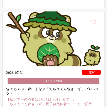
2026.07.31
イベント情報
森であそぶ、森にまなぶ「ちゅうでん森きっず」プロジェ
クト
【秋ツアーの応募は8月31日（月）まで！】
「ちゅうでん森きっず」親子自然体験ツアーにご招待！