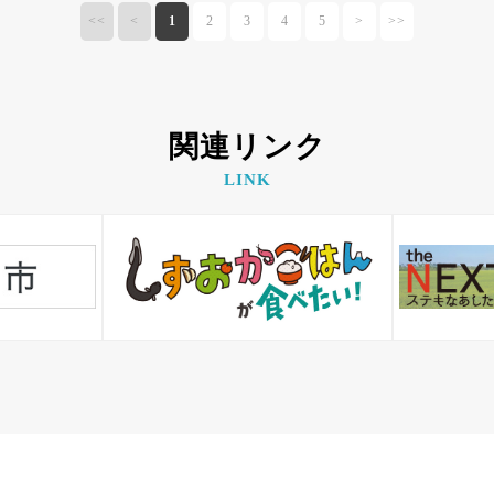
<<
<
1
2
3
4
5
>
>>
関連リンク
LINK