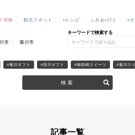
ト情報
観光スポット
eレシピ
ふれあeびと
e
キーワードで検索する
川市
菊川市
#菊川ギフト
#掛川ギフト
#御前崎スイーツ
#菊川ス
ツ
#牧之原デザート
#菊川デザート
#掛川デザート
ーポン
#菊川テイクアウト
#菊川子連れ
#菊川ディナー
ト
#掛川子連れ
#掛川ディナー
#掛川ランチ
#牧之原
ー
#牧之原ランチ
#御前崎テイクアウト
#御前崎子連れ
チ
記事一覧