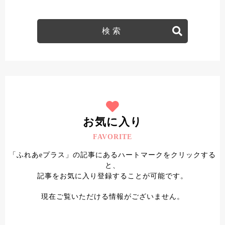
#掛川ギフト
#御前崎スイーツ
#菊川スイーツ
#掛川スイーツ
#牧之原スイーツ
#牧之原デザート
#菊川デザート
#掛川デザート
#御前崎デザート
#ふれあe＋クーポン
#菊川テイクアウト
#菊川子連れ
#菊川ディナー
#菊川ランチ
#掛川テイクアウト
#掛川子連れ
#掛川ディナー
#掛川ランチ
#牧之原テイクアウト
#牧之原子連れ
お気に入り
#牧之原ディナー
#牧之原ランチ
FAVORITE
#御前崎テイクアウト
#御前崎子連れ
「ふれあeプラス」の記事にあるハートマークをクリックする
#御前崎ディナー
#御前崎ランチ
と、
記事をお気に入り登録することが可能です。
現在ご覧いただける情報がございません。