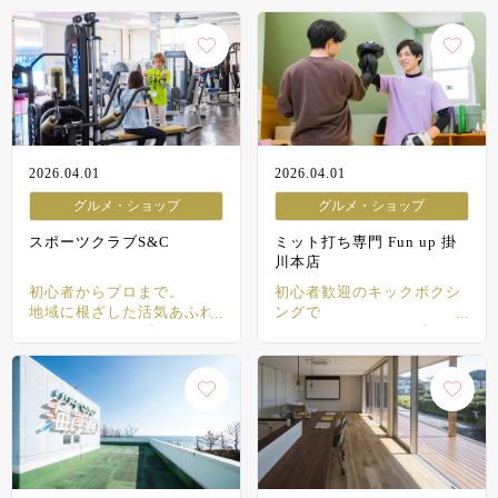
教室
2026.04.01
2026.04.01
グルメ・ショップ
グルメ・ショップ
スポーツクラブS&C
ミット打ち専門 Fun up 掛
川本店
初心者からプロまで。
初心者歓迎のキックボクシ
地域に根ざした活気あふれ
ングで
るスポーツクラブ
スカッとストレス解消