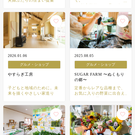
夫婦ふたりの住まい提案
で。
“お施主様第一”を貫き続け
る地元工務店
2026.01.06
2025.08.05
グルメ・ショップ
グルメ・ショップ
やすらぎ工房
SUGAR FARM 〜ぬくもり
の郷〜
子どもと地域のために。未
定番からレアな品種まで、
来を描くやさしい家造り
お気に入りの野菜に出合え
るネオ八百屋