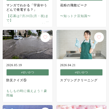
マンガでわかる「宇宙やう
花粉の飛散ピーク
どんで発電する？」
【応募は7月20日(月・祝)ま
〜知っトク豆知識〜
で】
「ミラエネだより」の感想
を送ってプレゼントを当て
よう！
2026.05.19
2026.04.21
eせいかつ
eせいかつ
防災クイズ⑤
スプリングクリーニング
もしもの時に備えよう！豪
雨編