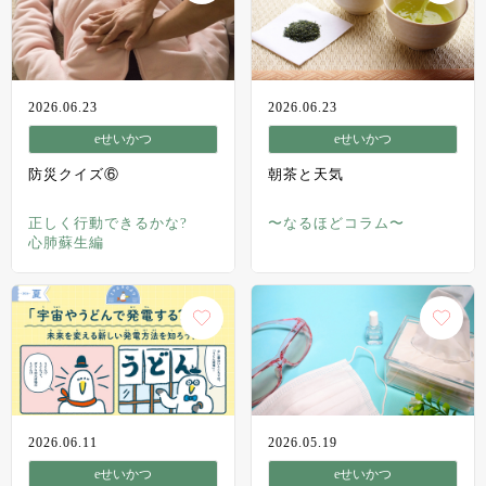
2026.06.23
2026.06.23
eせいかつ
eせいかつ
防災クイズ⑥
朝茶と天気
正しく行動できるかな?
〜なるほどコラム〜
心肺蘇生編
2026.06.11
2026.05.19
eせいかつ
eせいかつ