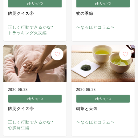
eせいかつ
eせいかつ
防災クイズ⑦
蚊の季節
正しく行動できるかな?
〜なるほどコラム〜
トラッキング火災編
2026.06.23
2026.06.23
eせいかつ
eせいかつ
防災クイズ⑥
朝茶と天気
正しく行動できるかな?
〜なるほどコラム〜
心肺蘇生編