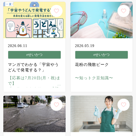
2026.06.11
2026.05.19
eせいかつ
eせいかつ
マンガでわかる「宇宙やう
花粉の飛散ピーク
どんで発電する？」
【応募は7月20日(月・祝)ま
〜知っトク豆知識〜
で】
「ミラエネだより」の感想
を送ってプレゼントを当て
よう！