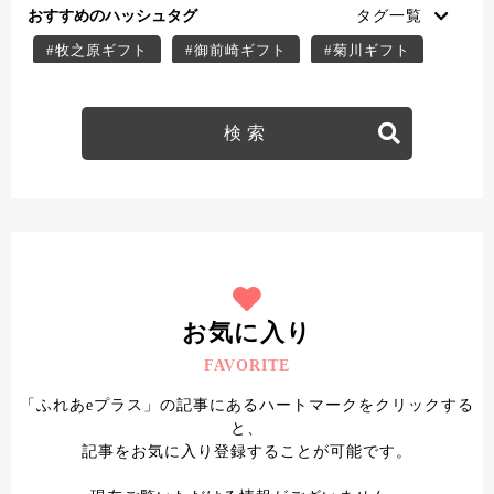
おすすめのハッシュタグ
#牧之原ギフト
#御前崎ギフト
#菊川ギフト
#掛川ギフト
#御前崎スイーツ
#菊川スイーツ
#掛川スイーツ
#牧之原スイーツ
#牧之原デザート
#菊川デザート
#掛川デザート
#御前崎デザート
#ふれあe＋クーポン
#菊川テイクアウト
#菊川子連れ
#菊川ディナー
#菊川ランチ
#掛川テイクアウト
#掛川子連れ
#掛川ディナー
#掛川ランチ
#牧之原テイクアウト
#牧之原子連れ
お気に入り
#牧之原ディナー
#牧之原ランチ
FAVORITE
#御前崎テイクアウト
#御前崎子連れ
「ふれあeプラス」の記事にあるハートマークをクリックする
#御前崎ディナー
#御前崎ランチ
と、
記事をお気に入り登録することが可能です。