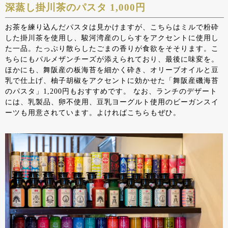
深蒸し掛川茶のパスタ 1,000円
お茶を練り込んだパスタは見かけますが、こちらはミルで粉砕
した掛川茶を使用し、駿河湾産のしらすをアクセントに使用し
た一品。たっぷり散らしたごまの香りが食欲をそそります。こ
ちらにもパルメザンチーズが添えられており、最後に味変を。
ほかにも、舞阪産の板海苔を細かく砕き、オリーブオイルと豆
乳で仕上げ、柚子胡椒をアクセントに効かせた「舞阪産磯海苔
のパスタ」1,200円もおすすめです。 なお、ランチのデザート
には、乳製品、卵不使用、豆乳ヨーグルト使用のビーガンスイ
ーツも用意されています。よければこちらもぜひ。