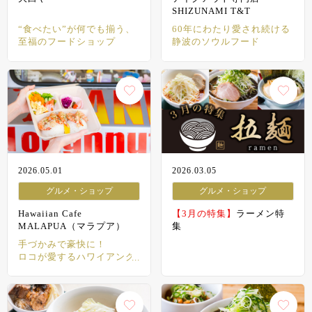
SHIZUNAMI T&T
“食べたい”が何でも揃う、
60年にわたり愛され続ける
至福のフードショップ
静波のソウルフード
2026.05.01
2026.03.05
グルメ・ショップ
グルメ・ショップ
Hawaiian Cafe
【3月の特集】
ラーメン特
MALAPUA（マラプア）
集
手づかみで豪快に！
ロコが愛するハワイアング
ルメ