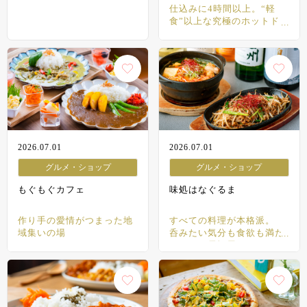
仕込みに4時間以上。“軽
食”以上な究極のホットドッ
グ
2026.07.01
2026.07.01
グルメ・ショップ
グルメ・ショップ
もぐもぐカフェ
味処はなぐるま
作り手の愛情がつまった地
すべての料理が本格派。
域集いの場
呑みたい気分も食欲も満た
すまちの居酒屋