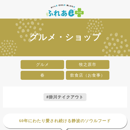
グルメ・ショップ
グルメ
牧之原市
春
飲食店（お食事）
#掛川テイクアウト
60年にわたり愛され続ける静波のソウルフード