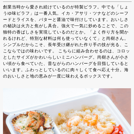
創業当時から愛され続けているのが特製ピラフ。中でも「しょ
うゆ味ピラフ」は一番人気。イカ・アサリ・ツナなどのシーフ
ードとライスを、バターと醤油で味付けしています。おいしさ
の秘訣は火力と焦がし具合。強火で一気に炒めることで、この
独特の香ばしさを実現しているのだとか。「よく作り方を聞か
れるけれど、特別な材料は何も使っていなくて」と尚樹さん。
シンプルだからこそ、長年受け継がれた作り手の技が光る、こ
こならではの味わいです。 こちらに組み合わせるのは、コロッ
としたサイズがかわいらしいミニハンバーグ。尚樹さんが小さ
い頃から食べていた、昔ながらのハンバーグを目指していると
いいます。ふわっとしているのに肉々しくて食べ応え十分。海
のおいしさと地の恵みが一度に味わえるボックスです。