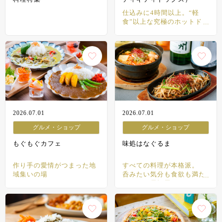
仕込みに4時間以上。“軽
食”以上な究極のホットドッ
グ
2026.07.01
2026.07.01
グルメ・ショップ
グルメ・ショップ
もぐもぐカフェ
味処はなぐるま
作り手の愛情がつまった地
すべての料理が本格派。
域集いの場
呑みたい気分も食欲も満た
すまちの居酒屋