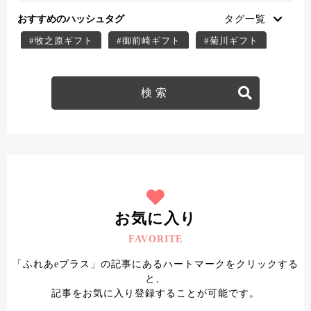
おすすめのハッシュタグ
#牧之原ギフト
#御前崎ギフト
#菊川ギフト
#掛川ギフト
#御前崎スイーツ
#菊川スイーツ
#掛川スイーツ
#牧之原スイーツ
#牧之原デザート
#菊川デザート
#掛川デザート
#御前崎デザート
#ふれあe＋クーポン
#菊川テイクアウト
#菊川子連れ
#菊川ディナー
#菊川ランチ
#掛川テイクアウト
#掛川子連れ
#掛川ディナー
#掛川ランチ
#牧之原テイクアウト
#牧之原子連れ
お気に入り
#牧之原ディナー
#牧之原ランチ
FAVORITE
#御前崎テイクアウト
#御前崎子連れ
「ふれあeプラス」の記事にあるハートマークをクリックする
#御前崎ディナー
#御前崎ランチ
と、
記事をお気に入り登録することが可能です。