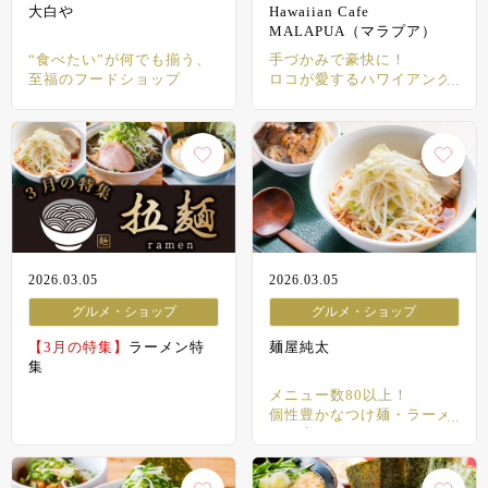
大白や
Hawaiian Cafe
MALAPUA（マラプア）
“食べたい”が何でも揃う、
手づかみで豪快に！
至福のフードショップ
ロコが愛するハワイアング
ルメ
2026.03.05
2026.03.05
グルメ・ショップ
グルメ・ショップ
【3月の特集】
ラーメン特
麺屋純太
集
メニュー数80以上！
個性豊かなつけ麺・ラーメ
ンの店