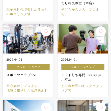
わり相良教室（本店）
親子三世代で楽しめるまち
子どもから大人、プロま
のボウリング場
で。
音楽の楽しさを伝える音楽
教室
2026.04.01
2026.04.01
グルメ・ショップ
グルメ・ショップ
スポーツクラブS&C
ミット打ち専門 Fun up 掛
川本店
初心者からプロまで。
初心者歓迎のキックボクシ
地域に根ざした活気あふれ
ングで
るスポーツクラブ
スカッとストレス解消