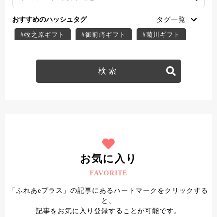
おすすめのハッシュタグ
#牧之原ギフト
#御前崎ギフト
#菊川ギフト
#掛川ギフト
#御前崎スイーツ
#菊川スイーツ
#掛川スイーツ
#牧之原スイーツ
#牧之原デザート
#菊川デザート
#掛川デザート
#御前崎デザート
#ふれあe＋クーポン
#菊川テイクアウト
#菊川子連れ
#菊川ディナー
#菊川ランチ
#掛川テイクアウト
#掛川子連れ
#掛川ディナー
#掛川ランチ
#牧之原テイクアウト
#牧之原子連れ
お気に入り
#牧之原ディナー
#牧之原ランチ
FAVORITE
#御前崎テイクアウト
#御前崎子連れ
「ふれあeプラス」の記事にあるハートマークをクリックする
#御前崎ディナー
#御前崎ランチ
と、
記事をお気に入り登録することが可能です。