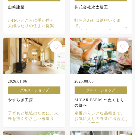
山崎建築
株式会社永太建工
かゆいところに手が届く、
打ち合わせは納得いくま
夫婦ふたりの住まい提案
で。
“お施主様第一”を貫き続け
る地元工務店
2026.01.06
2025.08.05
グルメ・ショップ
グルメ・ショップ
やすらぎ工房
SUGAR FARM 〜ぬくもり
の郷〜
子どもと地域のために。未
定番からレアな品種まで、
来を描くやさしい家造り
お気に入りの野菜に出合え
るネオ八百屋