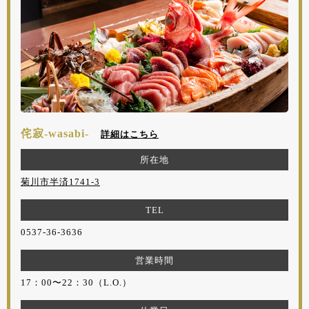
侘寂-wasabi-
詳細はこちら
所在地
菊川市半済1741-3
TEL
0537-36-3636
営業時間
17：00〜22：30（L.O.）