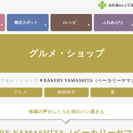
観光
スポット
eレシピ
ふれあ
eびと
グルメ・ショップ
グルメ・ショップ
BAKERY YAMASHITA（ベーカリーヤ
グルメ
御前崎市
夏
地域の声がふくらむ街のパン屋さん