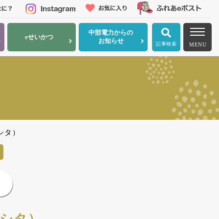
中部電力
からの
eせいかつ
お知らせ
記事検索
MENU
マシタ）