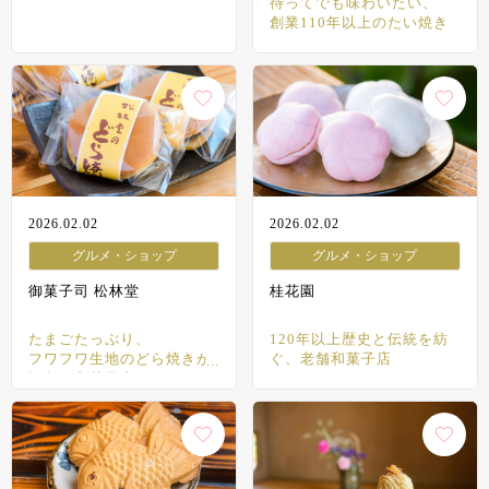
待ってでも味わいたい、
創業110年以上のたい焼き
2026.02.02
2026.02.02
グルメ・ショップ
グルメ・ショップ
御菓子司 松林堂
桂花園
たまごたっぷり、
120年以上歴史と伝統を紡
フワフワ生地のどら焼きが
ぐ、老舗和菓子店
評判の和菓子店