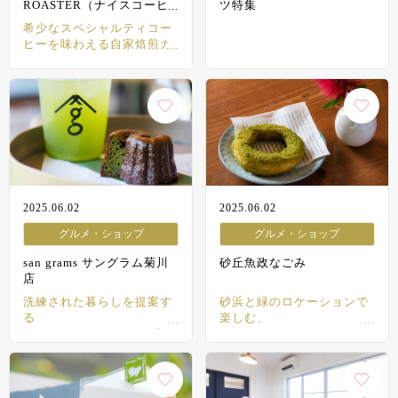
ROASTER（ナイスコーヒ
ツ特集
ーロースター）
希少なスペシャルティコー
ヒーを味わえる自家焙煎カ
フェ
2025.06.02
2025.06.02
グルメ・ショップ
グルメ・ショップ
san grams サングラム菊川
砂丘魚政なごみ
店
洗練された暮らしを提案す
砂浜と緑のロケーションで
る
楽しむ、
ティーカフェ＆ショップ
からだにやさしいランチ＆
スイーツ