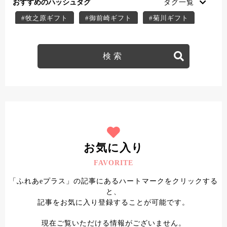
おすすめのハッシュタグ
#牧之原ギフト
#御前崎ギフト
#菊川ギフト
#掛川ギフト
#御前崎スイーツ
#菊川スイーツ
#掛川スイーツ
#牧之原スイーツ
#牧之原デザート
#菊川デザート
#掛川デザート
#御前崎デザート
#ふれあe＋クーポン
#菊川テイクアウト
#菊川子連れ
#菊川ディナー
#菊川ランチ
#掛川テイクアウト
#掛川子連れ
#掛川ディナー
#掛川ランチ
#牧之原テイクアウト
#牧之原子連れ
お気に入り
#牧之原ディナー
#牧之原ランチ
FAVORITE
#御前崎テイクアウト
#御前崎子連れ
「ふれあeプラス」の記事にあるハートマークをクリックする
#御前崎ディナー
#御前崎ランチ
と、
記事をお気に入り登録することが可能です。
現在ご覧いただける情報がございません。