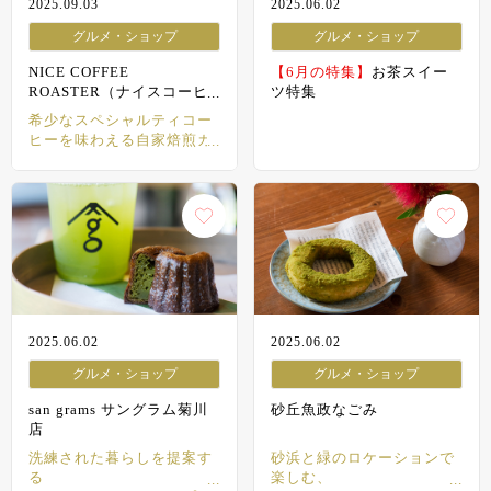
2025.09.03
2025.06.02
グルメ・ショップ
グルメ・ショップ
NICE COFFEE
【6月の特集】
お茶スイー
ROASTER（ナイスコーヒ
ツ特集
ーロースター）
希少なスペシャルティコー
ヒーを味わえる自家焙煎カ
フェ
2025.06.02
2025.06.02
グルメ・ショップ
グルメ・ショップ
san grams サングラム菊川
砂丘魚政なごみ
店
洗練された暮らしを提案す
砂浜と緑のロケーションで
る
楽しむ、