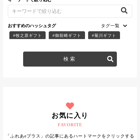
おすすめのハッシュタグ
#牧之原ギフト
#御前崎ギフト
#菊川ギフト
#掛川ギフト
#御前崎スイーツ
#菊川スイーツ
#掛川スイーツ
#牧之原スイーツ
#牧之原デザート
#菊川デザート
#掛川デザート
#御前崎デザート
#ふれあe＋クーポン
#菊川テイクアウト
#菊川子連れ
#菊川ディナー
#菊川ランチ
#掛川テイクアウト
#掛川子連れ
#掛川ディナー
#掛川ランチ
#牧之原テイクアウト
#牧之原子連れ
お気に入り
#牧之原ディナー
#牧之原ランチ
FAVORITE
#御前崎テイクアウト
#御前崎子連れ
「ふれあeプラス」の記事にあるハートマークをクリックする