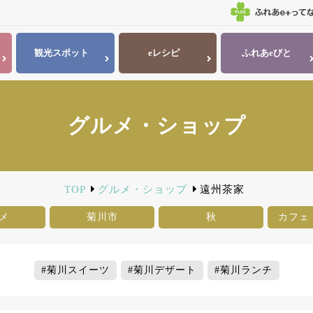
観光
スポット
eレシピ
ふれあ
eびと
グルメ・ショップ
TOP
グルメ・ショップ
遠州茶家
メ
菊川市
秋
カフェ
#菊川スイーツ
#菊川デザート
#菊川ランチ