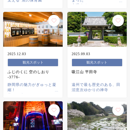
支える“魚の保育園”
まった
心温まるミュージアム
2025.12.03
2025.09.03
観光スポット
観光スポット
ふじのくに 空のしおり
吸江山 平田寺
-3776-
静岡県の魅力がぎゅっと凝
遠州で最も歴史のある、田
縮！
沼意次ゆかりの禅寺
見て・味わえるショールー
ム