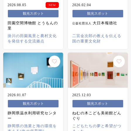
2026.08.05
2026.02.04
観光スポット
観光スポット
田園空間博物館 とうもんの
大日本報徳社
公益社団法人
里
掛川の田園風景と農村文化
二宮金次郎の教えを伝える
を発信する交流拠点
国の重要文化財
2026.01.07
2025.12.03
観光スポット
観光スポット
静岡県温水利用研究センタ
ねむの木こども美術館どん
ー
ぐり
静岡県の漁業と海の環境を
こどもたちの夢と希望がつ