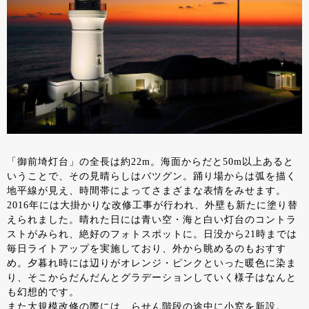
「御前埼灯台」の全長は約22m。海面からだと50m以上あると
いうことで、その見晴らしはバツグン。踊り場からは弧を描く
地平線が見え、時間帯によってさまざまな表情をみせます。
2016年には大掛かりな改修工事が行われ、外壁も新たに塗り替
えられました。晴れた日には青い空・海と白い灯台のコントラ
ストがみられ、絶好のフォトスポットに。日没から21時までは
毎日ライトアップを実施しており、外から眺めるのもおすす
め。夕暮れ時には辺りがオレンジ・ピンクといった暖色に染ま
り、そこからだんだんとグラデーションしていく様子はなんと
も幻想的です。
また大規模改修の際には、らせん階段の途中に小窓を新設。