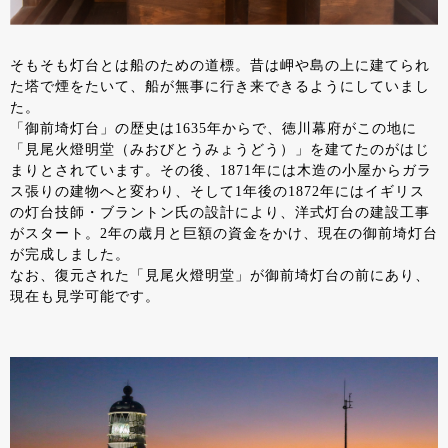
そもそも灯台とは船のための道標。昔は岬や島の上に建てられ
た塔で煙をたいて、船が無事に行き来できるようにしていまし
た。
「御前埼灯台」の歴史は1635年からで、徳川幕府がこの地に
「見尾火燈明堂（みおびとうみょうどう）」を建てたのがはじ
まりとされています。その後、1871年には木造の小屋からガラ
ス張りの建物へと変わり、そして1年後の1872年にはイギリス
の灯台技師・ブラントン氏の設計により、洋式灯台の建設工事
がスタート。2年の歳月と巨額の資金をかけ、現在の御前埼灯台
が完成しました。
なお、復元された「見尾火燈明堂」が御前埼灯台の前にあり、
現在も見学可能です。