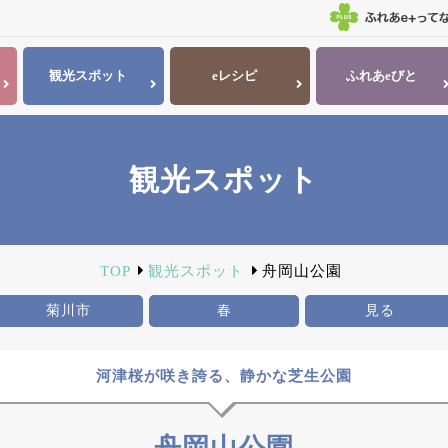
観光
スポット
eレシピ
ふれあ
eびと
観光スポット
TOP
観光スポット
舟岡山公園
菊川市
春
見る
河津桜が咲き誇る、静かな芝生公園