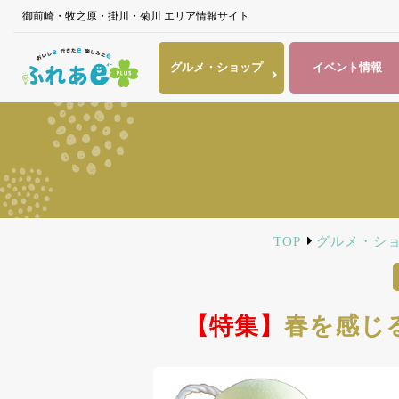
御前崎・牧之原・掛川・菊川 エリア情報サイト
グルメ・
ショップ
イベント
情報
TOP
グルメ・シ
【特集】
春を感じ