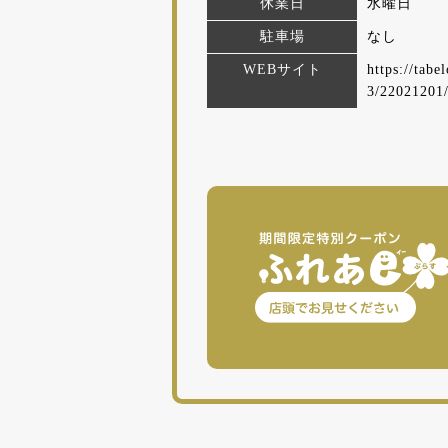
休業日
水曜日
駐車場
なし
WEBサイト
https://tab
3/22021201