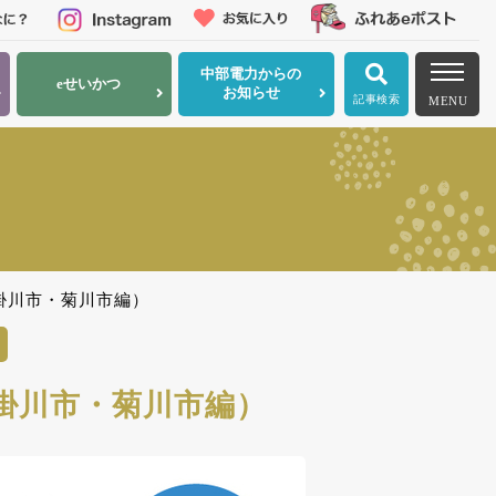
中部電力
からの
eせいかつ
お知らせ
記事検索
MENU
掛川市・菊川市編）
掛川市・菊川市編）