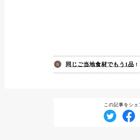
同じご当地食材でもう1品
！
この記事をシェ