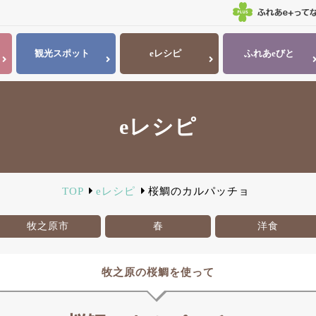
観光
スポット
eレシピ
ふれあ
eびと
eレシピ
TOP
eレシピ
桜鯛のカルパッチョ
牧之原市
春
洋食
牧之原の桜鯛を使って