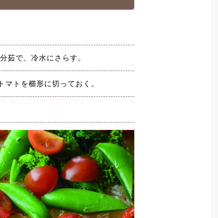
2分茹で、冷水にさらす。
トマトを櫛形に切っておく。