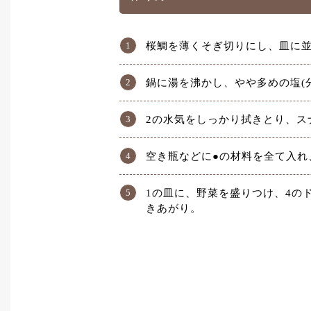
桜鯛を薄くそぎ切りにし、皿に
鍋に湯を沸かし、やや多めの塩(
2の水気をしっかり拭きとり、ス
空き瓶などに●の材料を全て入れ
1の皿に、野菜を盛りつけ、4の
きあがり。