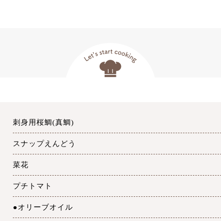
刺身用桜鯛(真鯛)
スナップえんどう
菜花
プチトマト
●オリーブオイル