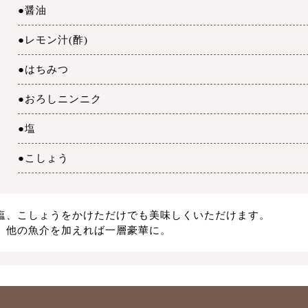
●醤油
●レモン汁(酢)
●はちみつ
●おろしニンニク
●塩
●こしょう
塩、こしょうをかけただけでも美味しくいただけます。
、他の魚介を加えれば一層豪華に。