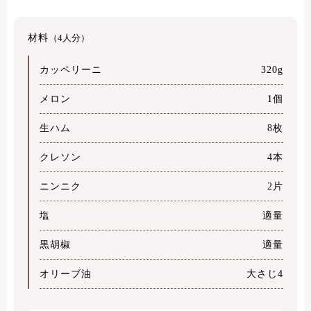
材料
（4人分）
カッペリーニ
320g
メロン
1個
生ハム
8枚
クレソン
4本
ニンニク
2片
塩
適量
黒胡椒
適量
オリーブ油
大さじ4