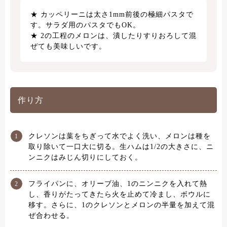
カッペリーニは太さ1mm前後の極細パスタで
す。サラダ用のパスタでもOK。
2の工程のメロンは、潰したりすりおろして混
ぜても美味しいです。
作り方
クレソンは葉をちぎって水でよく洗い、メロンは種を
取り除いて一口大に切る。生ハムは1/2の大きさに、ニ
ンニクはみじん切りにしておく。
フライパンに、オリーブ油、1のニンニクを入れて熱
し、香りがたってきたら火を止めて冷まし、ボウルに
移す。さらに、1のクレソンとメロンの半量を加えて混
ぜ合わせる。