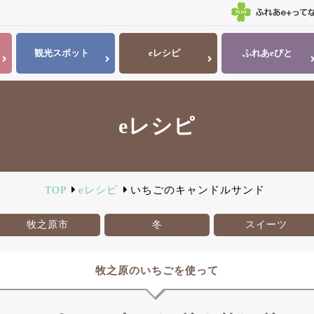
観光
スポット
eレシピ
ふれあ
eびと
eレシピ
TOP
eレシピ
いちごのキャンドルサンド
牧之原市
冬
スイーツ
牧之原のいちごを使って