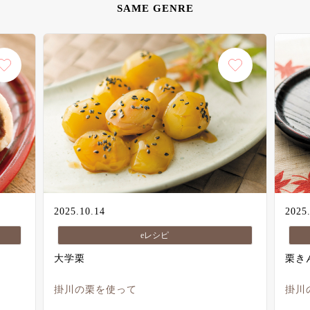
SAME GENRE
2025.10.14
2025
eレシピ
大学栗
栗き
掛川の栗を使って
掛川