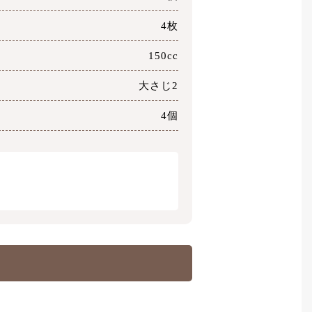
4枚
150cc
大さじ2
4個