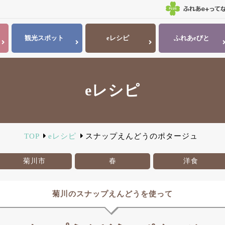
観光
スポット
eレシピ
ふれあ
eびと
eレシピ
TOP
eレシピ
スナップえんどうのポタージュ
菊川市
春
洋食
菊川のスナップえんどうを使って