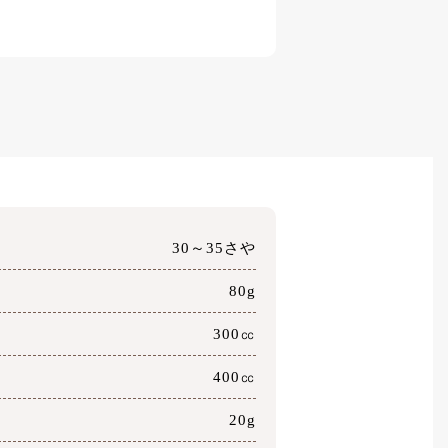
30～35さや
80g
300㏄
400㏄
20g