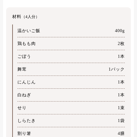
材料
（4人分）
温かいご飯
400g
鶏もも肉
2枚
ごぼう
1本
舞茸
1パック
にんじん
1本
白ねぎ
1本
せり
1束
しらたき
1袋
割り箸
4膳