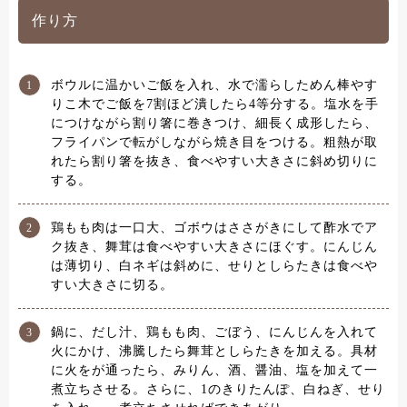
作り方
ボウルに温かいご飯を入れ、水で濡らしためん棒やす
りこ木でご飯を7割ほど潰したら4等分する。塩水を手
につけながら割り箸に巻きつけ、細長く成形したら、
フライパンで転がしながら焼き目をつける。粗熱が取
れたら割り箸を抜き、食べやすい大きさに斜め切りに
する。
鶏もも肉は一口大、ゴボウはささがきにして酢水でア
ク抜き、舞茸は食べやすい大きさにほぐす。にんじん
は薄切り、白ネギは斜めに、せりとしらたきは食べや
すい大きさに切る。
鍋に、だし汁、鶏もも肉、ごぼう、にんじんを入れて
火にかけ、沸騰したら舞茸としらたきを加える。具材
に火をが通ったら、みりん、酒、醤油、塩を加えて一
煮立ちさせる。さらに、1のきりたんぽ、白ねぎ、せり