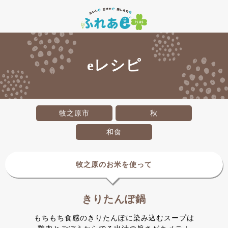
eレシピ
牧之原市
秋
和食
牧之原のお米を使って
きりたんぽ鍋
もちもち食感のきりたんぽに染み込むスープは