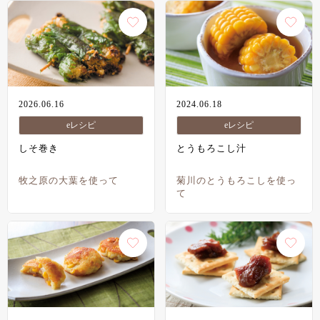
2026.06.16
2024.06.18
eレシピ
eレシピ
しそ巻き
とうもろこし汁
牧之原の大葉を使って
菊川のとうもろこしを使っ
て