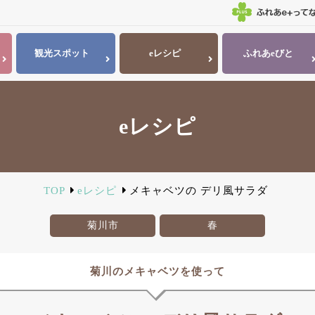
観光
スポット
eレシピ
ふれあ
eびと
eレシピ
TOP
eレシピ
メキャベツの デリ風サラダ
菊川市
春
菊川のメキャベツを使って